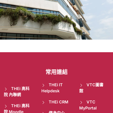
教師和
職員
常用連結
THEi IT
VTC圖書
THEi 高科
Helpdesk
館
院 內聯網
THEi CRM
VTC
THEi 高科
MyPortal
院 Moodle