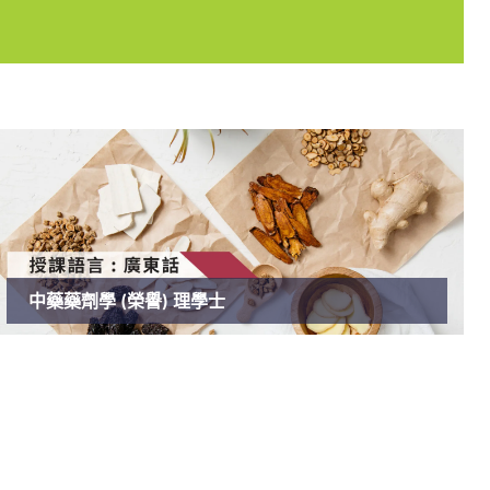
中藥藥劑學 (榮譽) 理學士