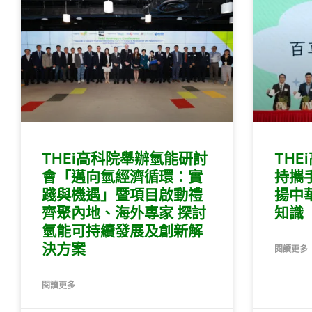
THEi高科院舉辦氫能研討
TH
會「邁向氫經濟循環：實
持攜
踐與機遇」暨項目啟動禮
揚中
齊聚內地、海外專家 探討
知識
氫能可持續發展及創新解
決方案
閱讀更多
閱讀更多