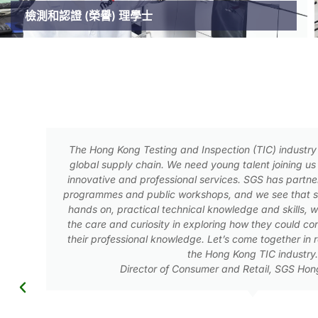
檢測和認證 (榮譽) 理學士
e in the
The food industry is striving its best to p
 provide
consumers. We need well-trained profession
nternship
from the source, throughout the productio
 are with
There has always been a shortage of 
ime have
professionals. This program is definitel
iety with
Executive Vice-President, Technical Service
nergizing