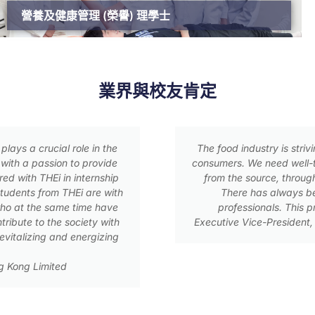
營養及健康管理 (榮譽) 理學士
業界與校友肯定
rovide wholesome and safe food to our
Being a student 
als to safeguard our food production
food safety in 
n processing, to the end products.
a
such well-trained food science
y most valuable to fill this need.
s, Lee Kum Kee International Limited