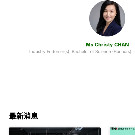
Dr. Alle
Industry Endorser(s), Bachelor of Science 
fication
最新消息