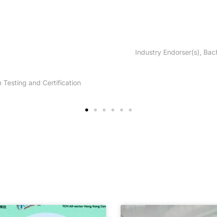
Alumnus(i)
n HO
(Honours) in Food Science and Safety