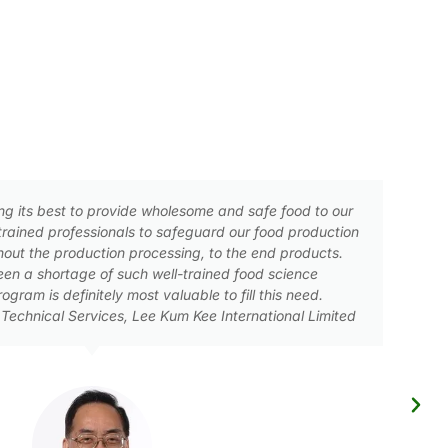
majoring in Food Science and Safety, I learnt the important role of
our daily life. With the internship experiences, I wish that I could
pply my knowledge to help others who are in need.