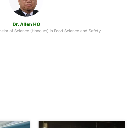
WU Man Shan, Doris
, Bachelor of Science (Honours) in Food Science and Safety