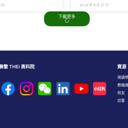
025
2024 年 8 月 27 日
下載更多
聯繫 THEi 高科院
資源
現讀
教職
校友
訪客