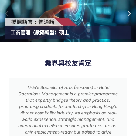
工商管理（數碼轉型）碩士
業界與校友肯定
THEi's Bachelor of Arts (Honours) in Hotel
Operations Management is a premier programme
that expertly bridges theory and practice,
preparing students for leadership in Hong Kong's
vibrant hospitality industry. Its emphasis on real-
world experience, strategic management, and
operational excellence ensures graduates are not
only employment-ready but poised to drive