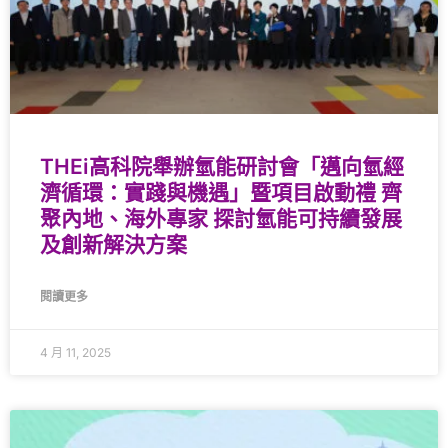
THEi高科院舉辦氫能研討會「邁向氫經
濟循環：實踐與機遇」暨項目啟動禮 齊
聚內地、海外專家 探討氫能可持續發展
及創新解決方案
閱讀更多
4 月 11, 2025