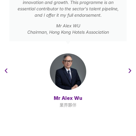
innovation and growth. This programme is an
essential contributor to the sector's talent pipeline,
and I offer it my full endorsement.
Mr Alex WU
Chairman, Hong Kong Hotels Association
Mr Alex Wu
業界夥伴