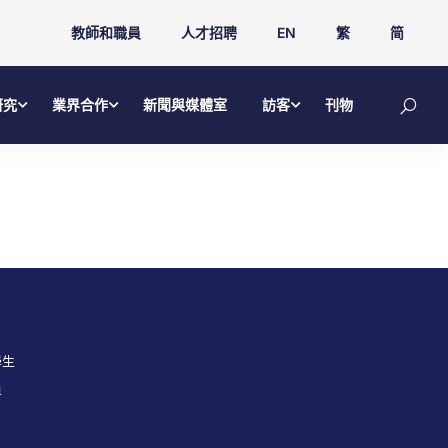
教師和職員
人才招聘
EN
繁
简
研究
業界合作
新聞與媒體室
訪客
刊物
學生
員