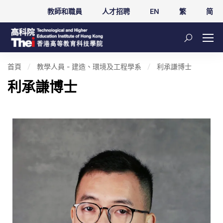
教師和職員
人才招聘
EN
繁
简
首頁
教學人員 - 建造、環境及工程學系
利承謙博士
利承謙博士