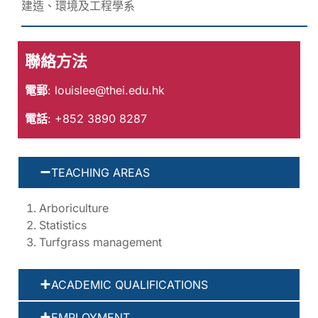
建造、環境及工程學系
聯絡方法
電郵
:
louislee@thei.edu.hk
電話
: +852 3890 8287
TEACHING AREAS
Arboriculture
Statistics
Turfgrass management
ACADEMIC QUALIFICATIONS
EMPLOYMENT