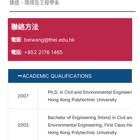
建造、環境及工程學系
聯絡方法
電郵
:
beiwang@thei.edu.hk
電話
: +852 2176 1465
ACADEMIC QUALIFICATIONS
Ph.D. in Civil and Environmental Engineering,
2007
Hong Kong Polytechnic University
Bachelor of Engineering (Hons) in Civil and
2002
Environmental Engineering, First Class Honor
Hong Kong Polytechnic University