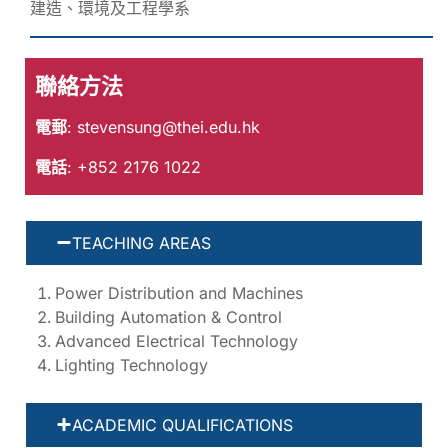
建造、環境及工程學系
聯絡方法
電郵
:
stevensung@thei.edu.hk
電話
: +852 2176 1022
TEACHING AREAS
Power Distribution and Machines
Building Automation & Control
Advanced Electrical Technology
Lighting Technology
ACADEMIC QUALIFICATIONS