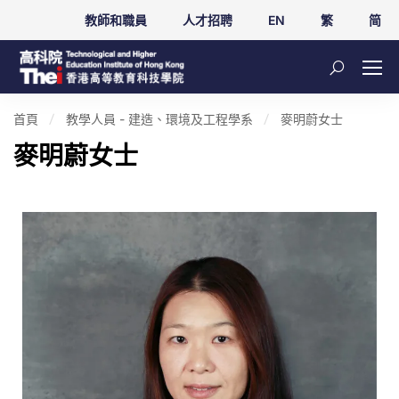
教師和職員
人才招聘
EN
繁
简
首頁
教學人員 - 建造、環境及工程學系
麥明蔚女士
麥明蔚女士