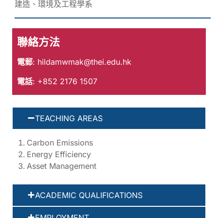
建造、環境及工程學系
聯絡方法
電郵
:
hildamwmak@thei.edu.hk
電話
: +852 2176 1507
TEACHING AREAS
Carbon Emissions
Energy Efficiency
Asset Management
ACADEMIC QUALIFICATIONS
EMPLOYMENT