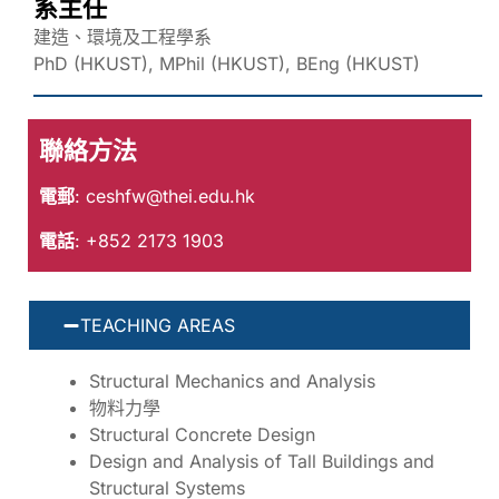
系主任
建造、環境及工程學系
PhD (HKUST), MPhil (HKUST), BEng (HKUST)
聯絡方法
電郵
:
ceshfw@thei.edu.hk
電話
: +852 2173 1903
TEACHING AREAS
Structural Mechanics and Analysis
物料力學
Structural Concrete Design
Design and Analysis of Tall Buildings and
Structural Systems