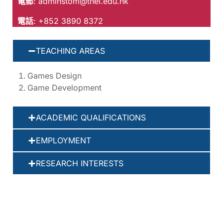
電郵
:
adminstom@thei.edu.hk
電話
: +852 3890 8372
TEACHING AREAS
Games Design
Game Development
ACADEMIC QUALIFICATIONS
EMPLOYMENT
RESEARCH INTERESTS