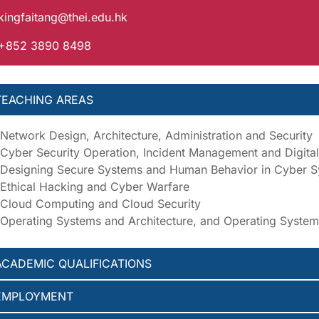
kingfaitang@thei.edu.hk
 +852 3890 8498
TEACHING AREAS
Network Design, Architecture, Administration and Security
Cyber Security Operation, Incident Management and Digital
Designing Secure Systems and Human Behavior in Cyber 
Ethical Hacking and Cyber Warfare
Cloud Computing and Cloud Security
Operating Systems and Architecture, and Operating System
ACADEMIC QUALIFICATIONS
EMPLOYMENT