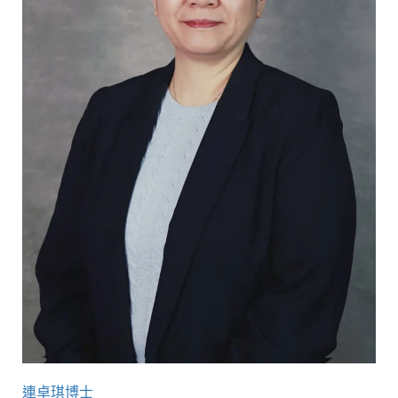
連卓琪博士