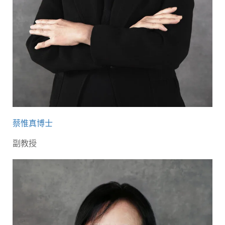
蔡惟真博士
副教授