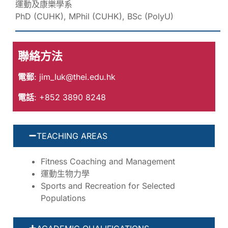
運動及康樂學系
PhD (CUHK), MPhil (CUHK), BSc (PolyU)
聯絡方法
電郵
:
jim_luk@thei.edu.hk
電話
: +852 3890 8248
TEACHING AREAS
Fitness Coaching and Management
運動生物力學
Sports and Recreation for Selected
Populations