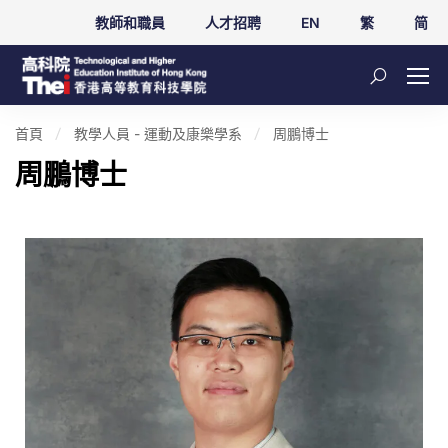
教師和職員
人才招聘
EN
繁
简
首頁
教學人員 - 運動及康樂學系
周鵬博士
周鵬博士