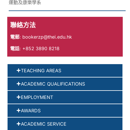
運動及康樂學系
聯絡方法
電郵
:
bookerzp@thei.edu.hk
電話
: +852 3890 8218
TEACHING AREAS
ACADEMIC QUALIFICATIONS
EMPLOYMENT
AWARDS
ACADEMIC SERVICE