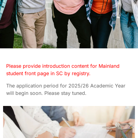
International
Please provide introduction content for Mainland
Students Admission
student front page in SC by registry.
The application period for 2025/26 Academic Year
will begin soon. Please stay tuned.