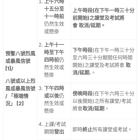
上午六時
十五分至
上午時段
(在下午一時三十分
十一時前
前開始)之課堂及考試將
仍然生效
會
取消/延期
。
或懸掛
上午十一
下午時段
(在下午一時三十分
時至下午
預警八號烈風
至六時三十分期間任何時間
四時前
仍
或暴風信號
開始)之課堂及考試將會
取
然生效或
[1]/
消/延期.
。
懸掛
八號或以上烈
下午四時
風或暴風信號
傍晚時段
(在下午六時三十分
或以後
仍
/ 「極端情
以後開始)之所有課堂/考試
然生效或
況」
[2]
將會
取消/延期
。
懸掛
上課/考試
即時
終止
所有課堂或考試。
期間
發出