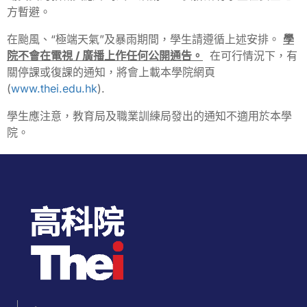
方暫避。
在颱風、“極端天氣”及暴雨期間，學生請遵循上述安排。
學
院不會在電視 / 廣播上作任何公開通告。
在可行情況下，有
關停課或復課的通知，將會上載本學院網頁
(
www.thei.edu.hk
).
學生應注意，教育局及職業訓練局發出的通知不適用於本學
院。