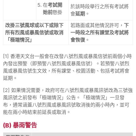
在
考試開
於該時段舉行之所有考試將
始前
懸掛
會
延期
。
改掛三號風球或以下或除下
若路面或其他情況許可，
下
所有烈風或暴風信號或取消
一時段之所有課堂及考試將
「極端情況」
會恢復
。
[1] 香港天文台一般會在改發八號烈風或暴風信號前兩個小時
內發出預警（即預警八號烈風或暴風信號）。若預警八號烈
風或暴風信號生文效，所有課堂、校園活動、包括考試將會
延期。
[2] 如果情況需要，政府可在八號烈風或暴風訊號改為三號強
風訊號之前發布「極端情況」公告。「極端情況」一旦發
布，通常涵蓋八號烈風或暴風訊號取消後的兩小時內，並可
能在兩小時結束前延長或取消。
(b) 暴雨警告