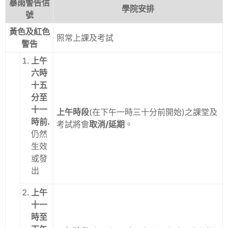
暴雨警告信
學院安排
號
黃色及紅色
照常上課及考試
警告
上午
六時
十五
分至
十一
上午時段
(在下午一時三十分前開始)之課堂及
時前.
考試將會
取消/延期
。
仍然
生效
或發
出
上午
十一
時至