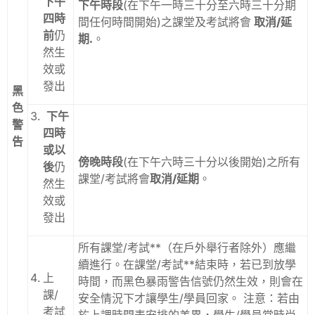
下午
下午時段
(在下午一時三十分至六時三十分期
四時
間任何時間開始)之課堂及考試將會
取消/延
前
仍
期.
。
然生
效或
發出
黑
色
下午
警
四時
告
或以
傍晚時段
(在下午六時三十分以後開始)之所有
後
仍
課堂/考試將會
取消/延期
。
然生
效或
發出
所有課堂/考試**（在戶外舉行者除外）應繼
續進行。在課堂/考試**結束時，若已到放學
上
時間，而黑色暴雨警告信號仍然生效，則會在
課/
安全情況下才讓學生/學員回家。 注意：若由
考試