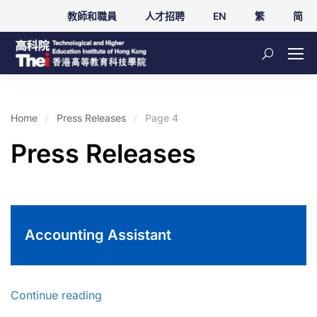
教師和職員
人才招聘
EN
繁
简
Home
Press Releases
Page 4
Press Releases
Accounting Assistant
Continue reading