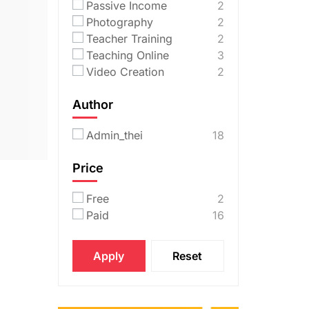
Passive Income
2
Photography
2
Teacher Training
2
Teaching Online
3
Video Creation
2
Author
Admin_thei
18
Price
Free
2
Paid
16
Apply
Reset