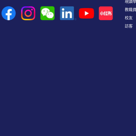
現讀
教職
校友
訪客