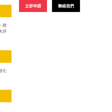
立即申請
聯絡我們
、樹
木評
綠化