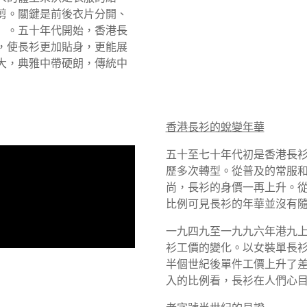
剪。關鍵是前後衣片分開、
」。五十年代開始，香港長
，使長衫更加貼身，更能展
大，典雅中帶硬朗，傳統中
香港長衫的蛻變年華
五十至七十年代初是香港長
歷多次轉型。從普及的常服
尚，長衫的身價一再上升。
比例可見長衫的年華並沒有
一九四九至一九九六年港九上
衫工價的變化。以女裝單長
半個世紀後單件工價上升了
入的比例看，長衫在人們心