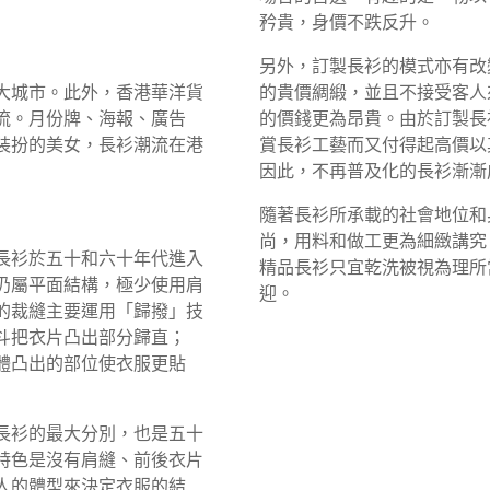
矜貴，身價不跌反升。
另外，訂製長衫的模式亦有改
大城市。此外，香港華洋貨
的貴價綢緞，並且不接受客人
流。月份牌、海報、廣告
的價錢更為昂貴。由於訂製長
裝扮的美女，長衫潮流在港
賞長衫工藝而又付得起高價以
因此，不再普及化的長衫漸漸
隨著長衫所承載的社會地位和
尚，用料和做工更為細緻講究
長衫於五十和六十年代進入
精品長衫只宜乾洗被視為理所
仍屬平面結構，極少使用肩
迎。
的裁縫主要運用「歸撥」技
斗把衣片凸出部分歸直；
體凸出的部位使衣服更貼
長衫的最大分別，也是五十
特色是沒有肩縫、前後衣片
人的體型來決定衣服的結