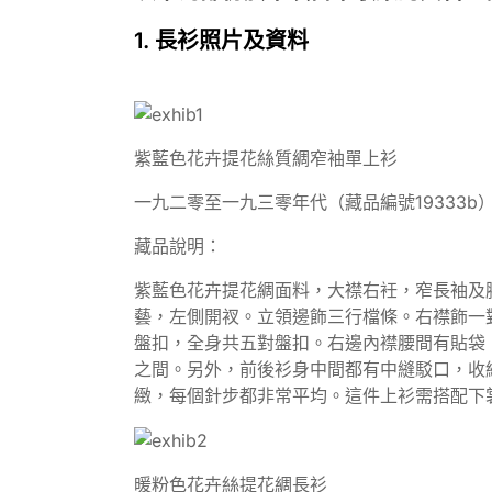
1. 長衫照片及資料
紫藍色花卉提花絲質綢窄袖單上衫
一九二零至一九三零年代（藏品編號19333b
藏品說明：
紫藍色花卉提花綢面料，大襟右衽，窄長袖及
藝，左側開衩。立領邊飾三行檔條。右襟飾一對
盤扣，全身共五對盤扣。右邊內襟腰間有貼袋
之間。另外，前後衫身中間都有中縫駁口，收
緻，每個針步都非常平均。這件上衫需搭配
暖粉色花卉絲提花綢長衫