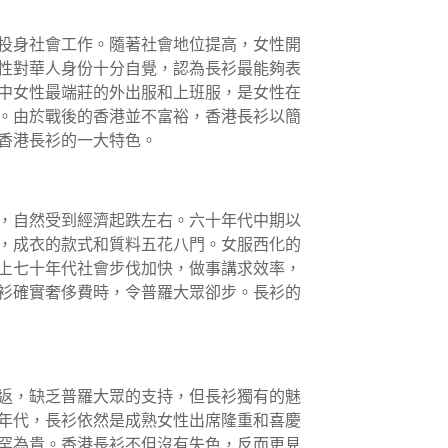
投身社會工作。隨著社會地位提高，女性開
性對華人身份十分自覺，認為長衫最能夠表
中女性最端莊的外出服和上班服，是女性在
。由於戰後的香港並不富裕，香港長衫以簡
香港長衫的一大特色。
，自然受到經濟起跌左右。六十年代中期以
，成衣的款式和質料五花八門。女服西化的
上七十年代社會步伐加快，做事講求效率，
衫確實奢侈費時，令普羅大眾卻步。長衫的
返，缺乏普羅大眾的支持，但長衫獨有的魅
年代，長衫依然是成熟女性出席隆重和喜慶
罕為貴。香港長衫不但沒有失色，反而更見