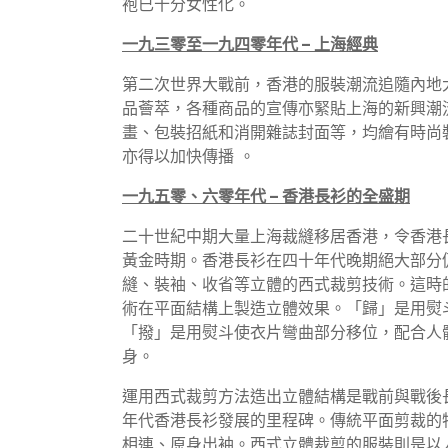
袍已十分女性化。
一九三零至一九四零年代
–
上海經典
第二次世界大戰前，香港的服裝潮流追隨內地
品薈萃，各種商品的宣傳亦緊貼上海的新興潮
畫、包裝招紙和消開雜誌封面等，均繪有時尚
亦得以加快傳播 。
一九五零、六零年代
–
香港長衫的全盛期
二十世紀中期大量上海裁縫移居香港，令香港
黃金時期。香港長衫在四十年代晚期絕大部分
縫、裝袖、收省等立體的西式裁剪技術。這時
術在平面結構上製造立體效果。「歸」是用熨
「撥」是用熨斗使衣片彎曲部分移位，配合人
身。
運用西式裁剪方法造出立體結構是戰前與戰後
年代香港長衫發展的里程碑。傳統平面剪裁的
相連、原身出袖。西式立體裁剪的服裝則是以