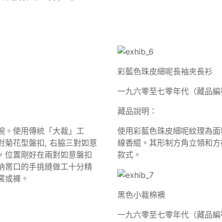
彩藍色珠皮細呢長袖夾長衫
）
一九六零至七零年代（藏品編號 
藏品說明：
腕。使用傳統「大裁」工
使用彩藍色珠皮細呢紋理為面
菊花型盤扣, 右脇三對如意
線香緄。其形制方角立領和方
，位置剛好在兩對如意盤扣
款式。
納黹口的手挑縫做工十分精
下裳或褲。
黑色小裁棉襖
一九六零至七零年代（藏品編號 