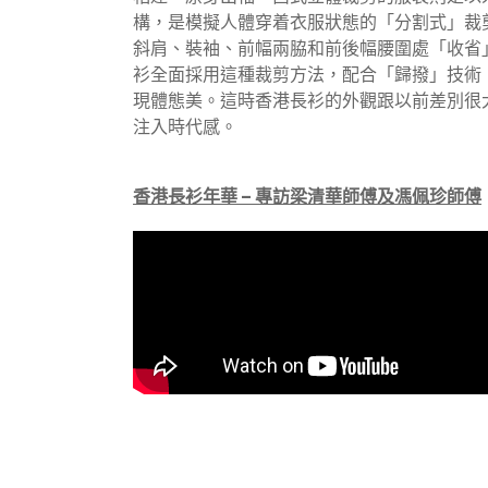
構，是模擬人體穿着衣服狀態的「分割式」裁
斜肩、裝袖、前幅兩脇和前後幅腰圍處「收省
衫全面採用這種裁剪方法，配合「歸撥」技術
現體態美。這時香港長衫的外觀跟以前差別很
注入時代感。
香港長衫年華
–
專訪梁清華師傅及馮佩珍師傅