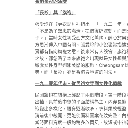
香港長衫的演變
「長衫」與「旗袍」
張愛玲在《更衣記》裡指出：「一九二一年，
「不是為了效忠於滿清，提倡復辟運動，而是
子。」當時女性初受西方文化薰陶，醉心於男
方思潮傳入中國有關。張愛玲的小說裏常描述
實都有指向旗袍之意。後來常有人誤會，旗袍
之故，卻忽略了本來旗袍之出現就是女性想與
顯露女性身型婀娜美態的服飾。Cheongsam
典，而「長衫」亦是香港最地道的叫法。
一九二零年代末
–
從男袍女穿到女性化剪裁
民國旗袍在結構上經歷了兩個階段。第一階段
出袖、具前後中縫的平面結構為主，內穿長褲
袍變出多樣化，腰身逐漸收窄，衣料柔軟輕盈
消前後中裁開，更能使面料圖案花紋完整。內
當時面料寬度一般約稍多於兩尺，故短或中袖