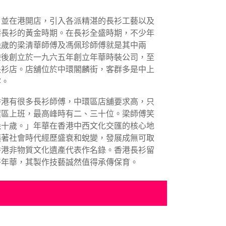
，並在港開店，引入各派精湛的長衫工藝以及
港長衫的黃金時期。在長衫全盛時期，不少年
幾歲的梁清華師傅及馮佩珍師傅就是其中兩
驗後創立於一九六五年創立年華時裝公司，至
長衫店。店舖位於中環閣麟街，客群多是中上
客。
香港有很多長衫師傅，中環區店舖要求高，只
環區上班，最高峰時有二、三十位。梁師傅笑
幾十歲。」年華在香港中西文化交匯的核心地
隨著社會時代經歷盛衰和蛻變，發展成無可取
香港非物質文化遺產代表作名錄。香港長衫留
好年華，其製作技藝誠然值得承傳保育。