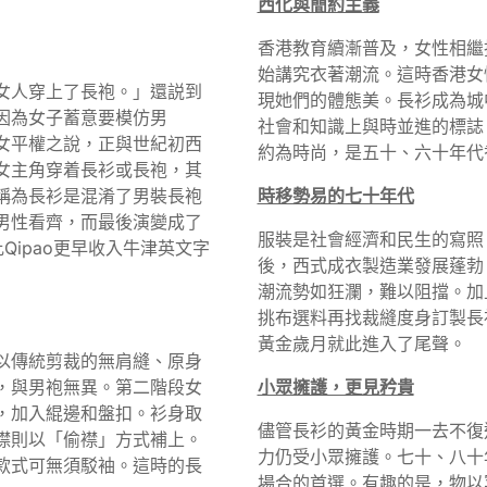
西化與簡約主義
香港教育續漸普及，女性相繼
始講究衣著潮流。這時香港女
女人穿上了長袍。」還説到
現她們的體態美。長衫成為城
因為女子蓄意要模仿男
社會和知識上與時並進的標誌
女平權之說，正與世紀初西
約為時尚，是五十、六十年代
女主角穿着長衫或長袍，其
稱為長衫是混淆了男裝長袍
時移勢易的七十年代
男性看齊，而最後演變成了
服裝是社會經濟和民生的寫照
比Qipao更早收入牛津英文字
後，西式成衣製造業發展蓬勃
潮流勢如狂瀾，難以阻擋。加
挑布選料再找裁縫度身訂製長
黃金歲月就此進入了尾聲。
以傳統剪裁的無肩縫、原身
，與男袍無異。第二階段女
小眾擁護，更見矜貴
，加入緄邊和盤扣。衫身取
儘管長衫的黃金時期一去不復
襟則以「偷襟」方式補上。
力仍受小眾擁護。七十、八十
款式可無須駁袖。這時的長
場合的首選。有趣的是，物以