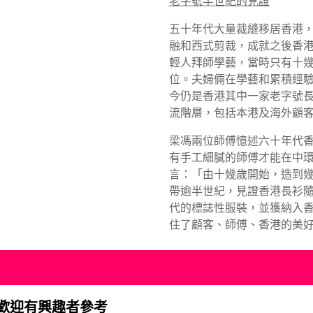
老字號半世紀的見證
五十年代大量裁縫移居香港
融和西式剪裁，成就之後香
輕人拜師學藝，當時只有十
位。夫婦倆在學藝和累積經
今仍是香港其中一家老字號
流階層，包括本港及海外顧
梁馮兩位師傅憶述六十年代
有手工細膩的師傅才能在中
言：「由十幾歲開始，造到
帶逾半世紀，見證香港長衫
代的標誌性服裝，並獲納入
住了顧客、師傅、香港的美
歡迎有興趣者參考