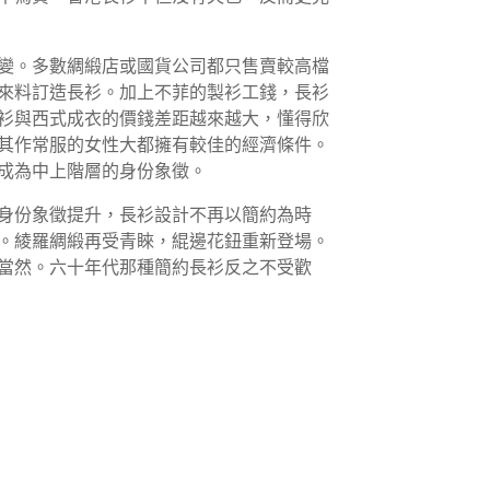
變。多數綢緞店或國貨公司都只售賣較高檔
來料訂造長衫。加上不菲的製衫工錢，長衫
衫與西式成衣的價錢差距越來越大，懂得欣
其作常服的女性大都擁有較佳的經濟條件。
成為中上階層的身份象徵。
身份象徵提升，長衫設計不再以簡約為時
。綾羅綢緞再受青睞，緄邊花鈕重新登場。
當然。六十年代那種簡約長衫反之不受歡