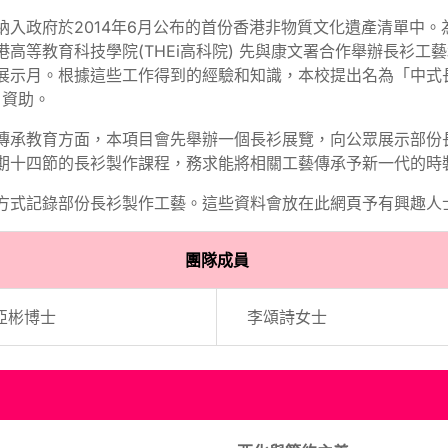
入政府於2014年6月公布的首份香港非物質文化遺產清單中
高等教育科技學院(THEi高科院) 先與康文署合作舉辦長衫工藝
展示月。根據這些工作得到的經驗和知識，本校提出名為「中式
」資助。
傳承教育方面，本項目會先舉辦一個長衫展覽，向公眾展示部份
期十四節的長衫製作課程，務求能將相關工藝傳承予新一代的時
方式記錄部份長衫製作工藝。這些資料會放在此網頁予有興趣人
團隊成員
亞彬博士
李頌詩女士