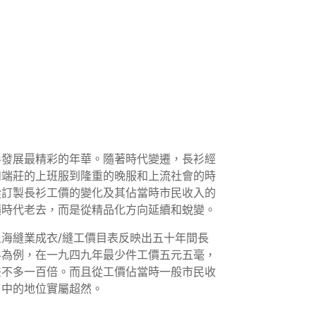
衫發展最精彩的年華。隨著時代變遷，長衫經
和端莊的上班服到隆重的晚服和上流社會的時
從訂製長衫工價的變化及其佔當時市民收入的
隨時代老去，而是從精品化方向延續和蛻變。
海縫業成衣/縫工價目表反映出五十年間長
衫為例，在一九四九年最少件工價五元五毫，
差不多一百倍。而且從工價佔當時一般市民收
目中的地位實屬超然。