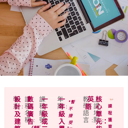
學
設
課
數
課
一
年
一
教
英
上
核
*暫
系﹕
程
程
期﹕
學
課
計
碼
年
年
語
心
課
不
名
編
語
地
及
廣
級
級
單
程
接
稱﹕
號
言﹕
點﹕
獲
建
告
或
入
元：
受
:
資