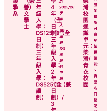
築
（榮
三
學：
柴
於
歷
學
譽）
年
4
灣
2025/26
架
系
文
級
年
校
學
構
學
入
（全
年
園
認
入
士
學：
日
通
可
讀1
DS125111（全
制）
識
資
年
日
三
單
歷
級
制）
年
元：
架
及3
三
級
柴
構
年
年
入
灣/
級
級
級
學：
青
別:
的
5
入
2
衣
申
資
學：
年
校
請
歷
DS525111（兼
（全
園
名
讀
日
冊
制）
制）/
登
3
記
年