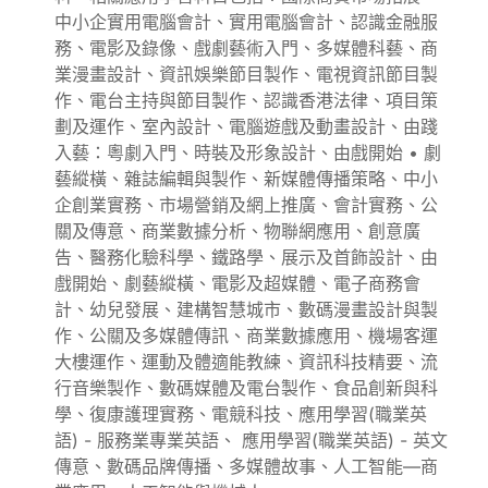
中小企實用電腦會計、實用電腦會計、認識金融服
務、電影及錄像、戲劇藝術入門、多媒體科藝、商
業漫畫設計、資訊娛樂節目製作、電視資訊節目製
作、電台主持與節目製作、認識香港法律、項目策
劃及運作、室內設計、電腦遊戲及動畫設計、由踐
入藝：粵劇入門、時裝及形象設計、由戲開始 • 劇
藝縱橫、雜誌編輯與製作、新媒體傳播策略、中小
企創業實務、市場營銷及網上推廣、會計實務、公
關及傳意、商業數據分析、物聯網應用、創意廣
告、醫務化驗科學、鐵路學、展示及首飾設計、由
戲開始、劇藝縱橫、電影及超媒體、電子商務會
計、幼兒發展、建構智慧城市、數碼漫畫設計與製
作、公關及多媒體傳訊、商業數據應用、機場客運
大樓運作、運動及體適能教練、資訊科技精要、流
行音樂製作、數碼媒體及電台製作、食品創新與科
學、復康護理實務、電競科技、應用學習(職業英
語) - 服務業專業英語、 應用學習(職業英語) - 英文
傳意、數碼品牌傳播、多媒體故事、人工智能―商