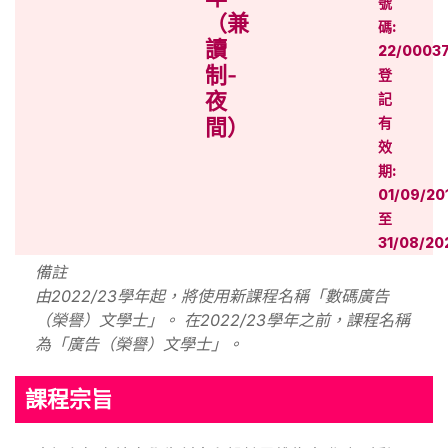
號
（兼
碼:
讀
22/00037
制-
登
夜
記
間）
有
效
期:
01/09/20
至
31/08/20
備註
由2022/23學年起，將使用新課程名稱「數碼廣告
（榮譽）文學士」。 在2022/23學年之前，課程名稱
為「廣告（榮譽）文學士」。
課程宗旨