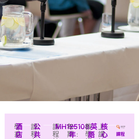
學
酒
課
公
課
MH125108
年
一
教
英
上
核
系
程
程
期﹕
學
課
店
共
年
語
心
課程