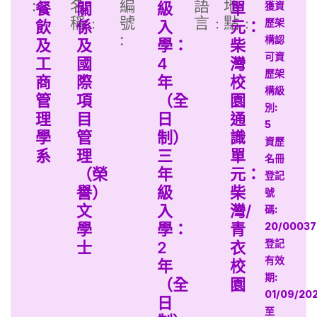
:
名
編
語
地
餐
關
級
單
獲資
稱﹕
號
言﹕
點﹕
歷架
飲
係
入
元：
:
構認
及
及
學：
柴
可資
工
國
4
灣
歷架
商
際
年
校
構級
管
項
（全
園
別:
理
目
日
通
5
學
管
制）
識
資歷
系
理
三
單
名冊
（榮
年
元：
登記
譽）
級
柴
號
文
入
灣/
碼:
學
學：
青
20/00037
登記
士
2
衣
有效
年
校
期:
（全
園
01/09/20
日
至