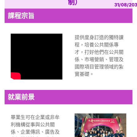
制）
31/08/20
課程宗旨
提供度身訂造的獨特課
程，培養公共關係專
才，打好他們在公共關
係、市場營銷、管理及
國際項目管理領域的紮
實基礎。
就業前景
畢業生可在企業或非牟
利機構從事與公共關
係、企業傳訊、廣告及