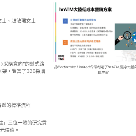
女士、趙敏珺女士
→采購意向”的鏈式路
為PerformVe Limited公司制定了hrATM面向
框架，豐富了B2B採購
銷方案
傳遞的標準流程
構建」三位一體的研究貢
多元價值。