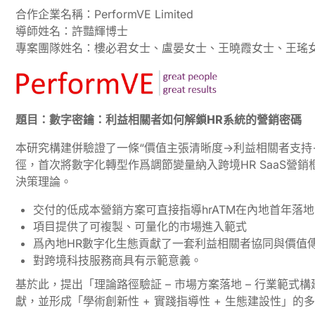
合作企業名稱：PerformVE Limited
導師姓名：許豔輝博士
專案團隊姓名：樓必君女士、盧晏女士、王曉霞女士、王瑤
題目：數字密鑰：利益相關者如何解鎖HR系統的營銷密碼
本研究構建併驗證了一條“價值主張清晰度→利益相關者支持
徑，首次將數字化轉型作爲調節變量納入跨境HR SaaS營銷
決策理論。
交付的低成本營銷方案可直接指導hrATM在內地首年落地
項目提供了可複製、可量化的市場進入範式
爲內地HR數字化生態貢獻了一套利益相關者協同與價值
對跨境科技服務商具有示範意義。
基於此，提出「理論路徑驗証 – 市場方案落地 – 行業範式
獻，並形成「學術創新性 + 實踐指導性 + 生態建設性」的