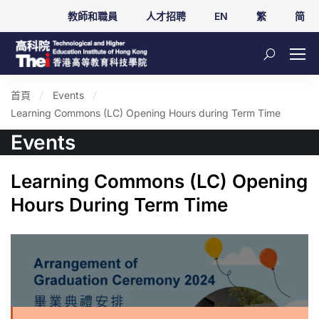
教師和職員
人才招聘
EN
繁
简
首頁
Events
Learning Commons (LC) Opening Hours during Term Time
Events
Learning Commons (LC) Opening
Hours During Term Time