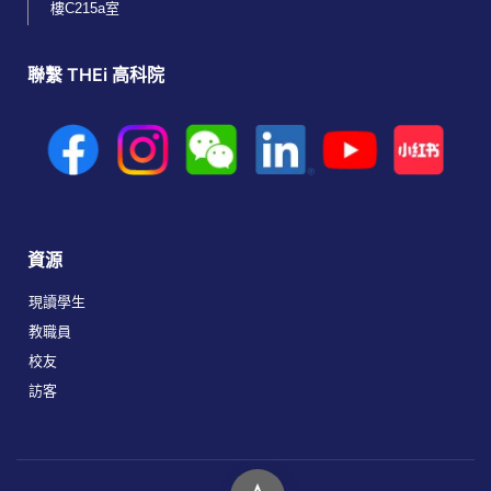
樓C215a室
聯繫 THEi 高科院
資源
現讀學生
教職員
校友
訪客