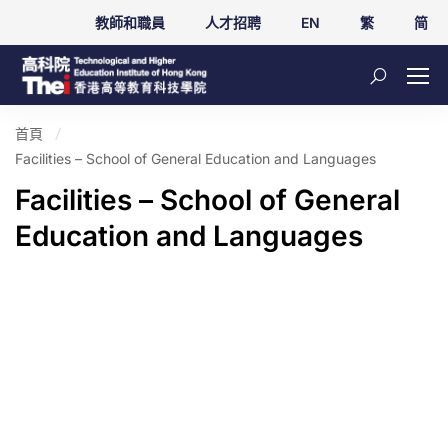
教師和職員
人才招聘
EN
繁
简
首頁
Facilities – School of General Education and Languages
Facilities – School of General
Education and Languages