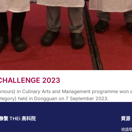
CHALLENGE 2023
(Honours) in Culinary Arts and Management programme won a
ategory) held in Dongguan on 7 September 2023.
聯繫 THEi 高科院
資源
現讀