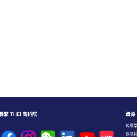
聯繫 THEi 高科院
資源
現讀
教職