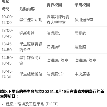
地點
青衣校園
柴灣校園
時間
活動內容
10:00-
職業訓練局青
學生迎新活動
多用途禮堂
12:00
衣大樓禮堂
13:00-
迎新典禮
演講廳5
展覽館
13:45
13:45-
學生服務資訊
演講廳5
展覽館
14:50
簡介會
14:50-
學系課程簡介
演講廳/ 課室
演講廳/ 課室
16:45
會
16:45-
學生組織攤位
演講廳5外
中央廣場
17:30
請以下學系的學生參加於2025年8月19日在青衣校園舉行的新
生迎新日：
建造、環境及工程學系 (DCEE)