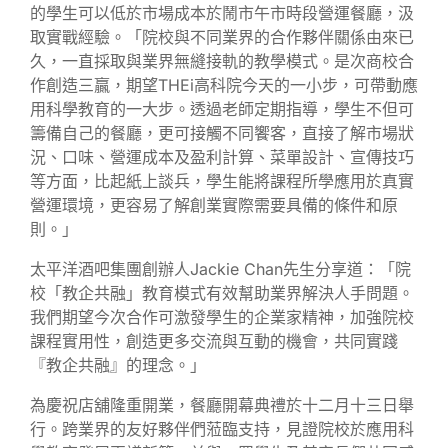
的學生可以低於市場成本於鬧市午市時段營運餐廳，汲
取實戰經驗。「院校與不同業界的合作夥伴關係由來已
久，一直採取與業界無縫接軌的教學模式。是次商校合
作創造三贏，期望THEi高科院今天的一小步，可帶動應
用科學教育的一大步。透過老師定期指導，學生不但可
籌備自己的餐廳，更可接觸不同饗客，直接了解市場狀
況、口味、營運成本及盈利計算、菜單設計、宣傳技巧
等方面，比起紙上談兵，學生能將課程所學應用於真實
營運環境，更容易了解創業實際需要具備的條件和原
則。」
太平洋酒吧集團創辦人Jackie Chan先生分享道：「院
校「教企共融」教育模式有效幫助業界解決人手問題。
我們期望今次合作可激發學生的企業家精神，加強院校
課程實用性，創造更多交流與互動的機會，共同實踐
『教企共融』的理念。」
為慶祝店舖隆重開業，餐廳開幕典禮於十二月十三日舉
行。跨業界的友好夥伴們蒞臨支持，見證院校於應用科