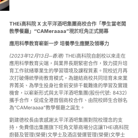
THEi
高科院
X
太平洋酒吧集團
商校合作
「學生當老闆
教學餐廳」
“CAMeraaaa”
現於旺角正式開幕
應用科學教育嶄新一步
培養學生應變及領導力
(2023
年12月13日─香港)
THEi高科院自創校以來走在
應用科學教育尖端，與業界長期緊密合作，致力提升培
育工作就緒畢業生的學習環境及課程質素。院校近月再
次打破傳統學術教育模式，為鏈結商校共同培育未來業
界菁英、為學生投身社會前安排千載難逢的學習及實踐
機會，以嶄新形式與太平洋酒吧集團(股份代號: 8432)
攜手合作，促成全港首個商校合作、由院校師生合辦名
為”CAMeraaaa”教學餐廳之誕生。
劉建德校長由衷感謝太平洋酒吧集團對院校理念的支
持，免費借出集團旗下旺角文華商場分店讓THEi高科院
廚藝及管理(榮譽)文學士及酒店營運管理(榮譽)文學士