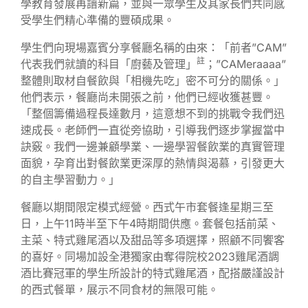
學教育發展再譜新篇，並與一眾學生及其家長們共同感
受學生們精心準備的豐碩成果。
學生們向現場嘉賓分享餐廳名稱的由來：「前者”CAM”
註
代表我們就讀的科目「廚藝及管理」
；”CAMeraaaa”
整體則取材自餐飲與「相機先吃」密不可分的關係。」
他們表示，餐廳尚未開張之前，他們已經收獲甚豐。
「整個籌備過程長達數月，這意想不到的挑戰令我們迅
速成長。老師們一直從旁協助，引導我們逐步掌握當中
訣竅。我們一邊兼顧學業、一邊學習餐飲業的真實管理
面貌，孕育出對餐飲業更深厚的熱情與渴慕，引發更大
的自主學習動力。」
餐廳以期間限定模式經營。西式午市套餐逢星期三至
日，上午11時半至下午4時期間供應。套餐包括前菜、
主菜、特式雞尾酒以及甜品等多項選擇，照顧不同饗客
的喜好。同場加設全港獨家由奪得院校2023雞尾酒調
酒比賽冠軍的學生所設計的特式雞尾酒，配搭嚴謹設計
的西式餐單，展示不同食材的無限可能。