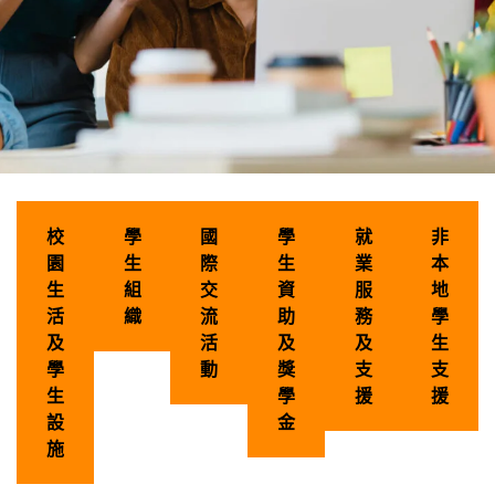
學生輔
校
學
國
學
就
非
導服務
園
生
際
生
業
本
生
組
交
資
服
地
活
織
流
助
務
學
及
活
及
及
生
學
動
獎
支
支
生
學
援
援
設
金
施