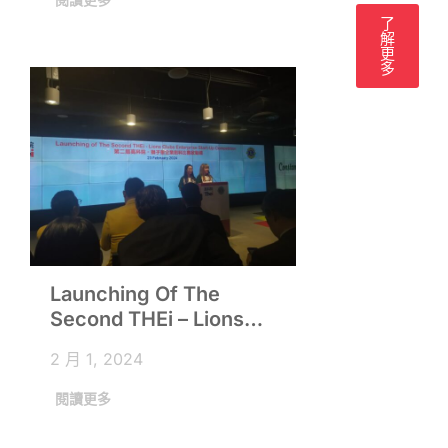
了
解
更
多
Launching Of The
Second THEi – Lions
Clubs Enterprise Start-
2 月 1, 2024
Up Competition
閱讀更多