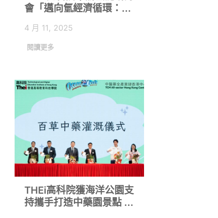
會「邁向氫經濟循環：實
踐與機遇」暨項目啟動禮
4 月 11, 2025
齊聚內地、海外專家 探討
氫能可持續發展及創新解
閱讀更多
決方案
THEi高科院獲海洋公園支
持攜手打造中藥園景點 弘
揚中華文化及推廣中醫藥