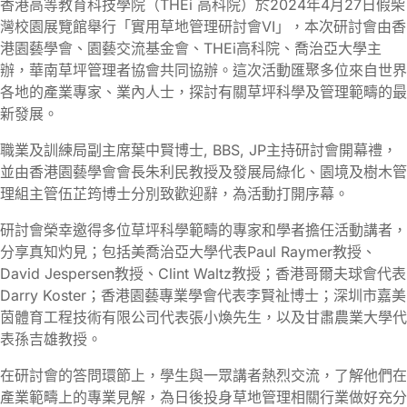
香港高等教育科技學院（THEi 高科院）於2024年4月27日假柴
灣校園展覽館舉行「實用草地管理研討會VI」，本次研討會由香
港園藝學會、園藝交流基金會、THEi高科院、喬治亞大學主
辦，華南草坪管理者協會共同協辦。這次活動匯聚多位來自世界
各地的產業專家、業內人士，探討有關草坪科學及管理範疇的最
新發展。
職業及訓練局副主席葉中賢博士, BBS, JP主持研討會開幕禮，
並由香港園藝學會會長朱利民教授及發展局綠化、園境及樹木管
理組主管伍芷筠博士分別致歡迎辭，為活動打開序幕。
研討會榮幸邀得多位草坪科學範疇的專家和學者擔任活動講者，
分享真知灼見；包括美喬治亞大學代表Paul Raymer教授、
David Jespersen教授、Clint Waltz教授；香港哥爾夫球會代表
Darry Koster；香港園藝專業學會代表李賢祉博士；深圳市嘉美
茵體育工程技術有限公司代表張小煥先生，以及甘肅農業大學代
表孫吉雄教授。
在研討會的答問環節上，學生與一眾講者熱烈交流，了解他們在
產業範疇上的專業見解，為日後投身草地管理相關行業做好充分