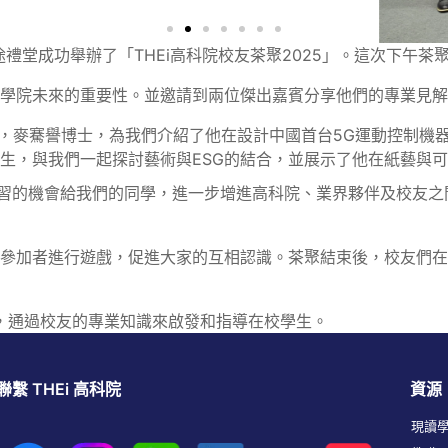
用途禮堂成功舉辦了「THEi高科院校友茶聚2025」。這次下午
造學院未來的重要性。並邀請到兩位傑出嘉賓分享他們的專業見
年，麥騫譽博士，為我們介紹了他在設計中國首台5G運動控制機
先生，與我們一起探討藝術與ESG的結合，並展示了他在紙藝與
習的機會給我們的同學，進一步增進高科院、業界夥伴及校友之
帶領參加者進行遊戲，促進大家的互相認識。茶聚結束後，校友們
校，通過校友的專業知識來啟發和指導在校學生。
聯繫 THEi 高科院
資源
現讀