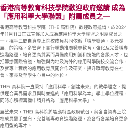
香港高等教育科技學院歡迎政府邀請 成為
「應用科學大學聯盟」附屬成員之一
香港高等教育科技學院（THEi高科院）歡迎政府邀請，於2024
年11月11日正式宣佈加入成為應用科學大學聯盟之附屬成員之
一，攜手三間自資專上院校成員共同依循「職學聯通、多元發
展」的策略，多管齊下實行聯動推廣職專教育，強化及完善職專
進階路徑，培育更高質素而具備應用知識和技能的各級人才，包
括籌辦國際會議、加強與內地及海外的應用科學院校交流合作，
及就專上程度的應用教育展開合作及研究，提升職專教育在社
會、家長及至學生心目中的地位。
THEi 高科院一直秉持「應用科學，創建未來」的教學理念，提
供迎合業界需求且與時並進的「應用科學為本」學士學位課程，
同時亦積極籌備申請升格為「應用科學大學」。
展望未來，THEi 高科院將響應特區政府號召，與各自資專上院
校成員攜手並肩，完善職專教育進階路徑，為各行各業培育更多
應用型的專才。