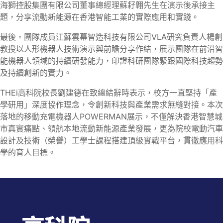
海獅控股集團有限公司董事總經理蘇耔翺先生在演示後承接主
題，分享流動新能源在香港智能工業的實際應用和實踐。
最後，團隊成員江蘇雲幕智造科技有限公司VLA研究負責人楊創
教授以人形機器人技術演示與前瞻分享作結，展示團隊在前沿智
能機器人領域的持續研發能力，印證科研團隊緊跟國際科技趨勢
及持續創新的實力。
THEi高科院校長劉建德在致總結辭時表示，校方一直堅持「產
學研用」深度協作理念，令創新科技與產業需求無縫對接。本次
落地的移動充電機器人POWERMAN展示，不僅解決香港智慧城
市真實痛點、領航本地流動新能源產業發展，更為院校電動汽車
設計及技術（榮譽）工學士課程搭建頂級實戰平台，貫徹應用科
學的育人目標。