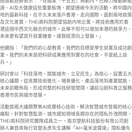
授致歡迎辭表示：「在國家『十五五』規劃內，已極力推動新能
源、AI及大健康這些重要板塊，期望通過今天的活動，將中國内
地的最新科技，在不久未來落戶香港，走向國際。面對兩地政策
及文化差異，THEi高科院期望協助内地企業，將技術應用於香
港這個中西文化融合的城市。此舉不但可以增加本港的競爭力，
未來更有望提升就業機會，達致經濟向上發展。」
他續指：「我們的初心是教育，我們的目標是學生就業及成功創
業，我們的未來是把科研成果應用到實在的社會，不是紙上談
兵。」
研討會以「科技落地、賦能城市、立足民生」為核心，設置五大
核心議題，從底層技術進化、場景優化、產品落地到產業賦能、
未來前瞻佈局，形成完整的科技研發閉環，讓前沿創科真正服務
香港市民與城市發展。
活動首兩大議題聚焦AI底層核心技術，解決智慧城市發展的核心
痛點。針對智慧監測、城市感知領域長期存在的隱私外洩問題，
THEi高科院研究團隊成員之一，南京楚航科技股份有限公司創
辦人兼首席執行官楚永彥先生講解「AI+毫米波雷達」隱私優先