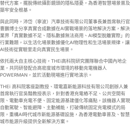
替代方案，擺脫傳統攝影鏡頭的隱私隱憂，為香港智慧場景普及
築牢安全根基。
與此同時，沛岱（寧波）汽車技術有限公司董事長兼首席執行官
曹鵬博士分享真實合成數據在AI實戰場景的落地解決方案，解決
業界「真實數據不足、隱私數據無法商用、AI模型脫離實際」的
行業難題，以生活化場景數據優化AI物理性和生活場景規律，讓
AI技術從實驗室走向真實民生場景。
依托兩大自主核心技術，THEi高科院研究團隊聯合中國內地企
業，共同研發配合高密度城市環境的移動充電機器人
POWERMAN，並於活動現場進行實地演示。
THEi 高科院客座副教授、環電嘉新能源科技有限公司創辦人兼
首席執行官吳豔教授表示，針對香港充電樁不足、公共空間有
限、電動車充電不便、固定能源基建僵化等痛點，該機器人實現
自動駕駛、智能避障、主動補能，打破傳統固定充電模式的局
限，重構AI時代城市新能源基礎設施，為香港電動車普及、智慧
城市能源升級提供全新解決方案。