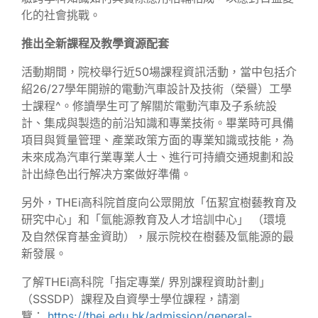
化的社會挑戰。
推出全新課程及教學資源配套
活動期間，院校舉行近50場課程資訊活動，當中包括介
紹26/27學年開辦的電動汽車設計及技術（榮譽）工學
士課程^。修讀學生可了解關於電動汽車及子系統設
計、集成與製造的前沿知識和專業技術。畢業時可具備
項目與質量管理、產業政策方面的專業知識或技能，為
未來成為汽車行業專業人士、進行可持續交通規劃和設
計出綠色出行解决方案做好準備。
另外，THEi高科院首度向公眾開放「伍絜宜樹藝教育及
研究中心」和「氫能源教育及人才培訓中心」 （環境
及自然保育基金資助），展示院校在樹藝及氫能源的最
新發展。
了解THEi高科院「指定專業/ 界別課程資助計劃」
（SSSDP）課程及自資學士學位課程，請瀏
覽：
https://thei.edu.hk/admission/general-