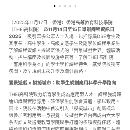
（2025年11月17日，香港）香港高等教育科技學院
（THEi高科院）
於11月14日至15日舉辦課程資訊日
2025
，吸引眾多公眾人士入場，包括應屆DSE考生及
其家長、高中學生、高級文憑學生及副學位課程畢業生
了解課程資訊。透過沉浸式的「實景遊戲世界」體驗活
動、招生講座及校園設施導賞等，了解THEi 高科院
「應用科學為本」的學士學位課程特色，感受院校獨有
氛圍，及早規劃未來升學及職涯前路。
實景遊戲 x 模擬城市：助學生規劃應用科學升學路向
THEi高科院致力培育學生成為應用型人才，課程強調理
論知識與實際應用，確保學生能融會貫通，學以致用。
因此，院校在活動中首次引入「模擬城市」創新概念，
讓參加者利用第一身視覺，於遊戲世界內完成由六大學
系與語文及通識教育學院聯手打造的多項模擬任務，體
驗跨學科知識如何與實際應用相輔相成，以應對日益變