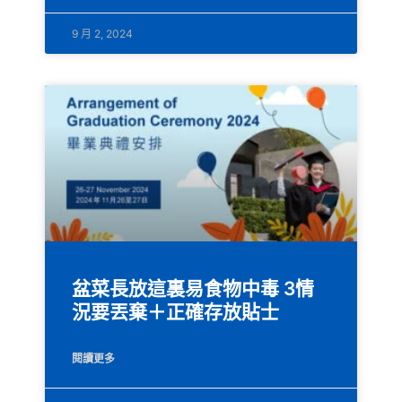
9 月 2, 2024
盆菜長放這裏易食物中毒 3情
況要丟棄＋正確存放貼士
閱讀更多