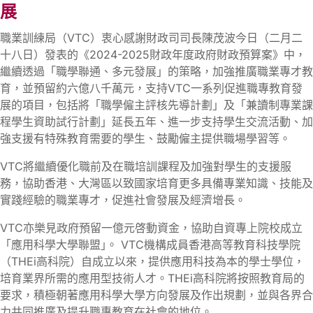
展
職業訓練局（VTC）衷心感謝財政司司長陳茂波今日（二月二
十八日）發表的《2024-2025財政年度政府財政預算案》中，
繼續透過「職學聯通、多元發展」的策略，加強推廣職業專才教
育，並預留約六億八千萬元，支持VTC一系列促進職專教育發
展的項目，包括將「職學僱主評核先導計劃」及「兼讀制專業課
程學生資助試行計劃」延長五年、進一步支持學生交流活動、加
強支援有特殊教育需要的學生、鼓勵僱主提供職場學習等。
VTC將繼續優化職前及在職培訓課程及加強對學生的支援服
務，協助香港、大灣區以致國家培育更多具備專業知識、技能及
實踐經驗的職業專才，促進社會發展及經濟增長。
VTC亦樂見政府預留一億元啓動資金，協助自資專上院校成立
「應用科學大學聯盟｣。 VTC機構成員香港高等教育科技學院
（THEi高科院）自成立以來，提供應用科技為本的學士學位，
培育業界所需的應用型技術人才。THEi高科院將按照教育局的
要求，積極朝著應用科學大學方向發展及作出規劃，並與各界合
力共同推廣及提升職專教育在社會的地位。