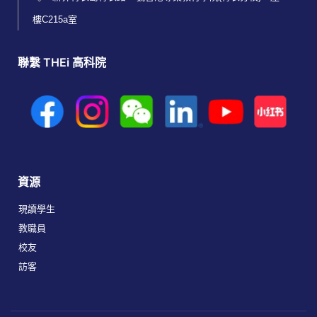
樓C215a室
聯繫 THEi 高科院
資源
現讀學生
教職員
校友
訪客