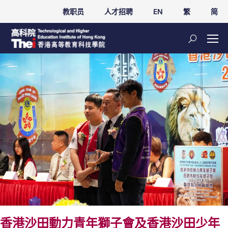
教职员
人才招聘
EN
繁
简
香港沙田動力青年獅子會及香港沙田少年