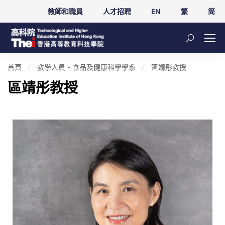
教師和職員
人才招聘
EN
繁
简
首頁
教學人員 - 食品及健康科學學系
區靖彤教授
區靖彤教授