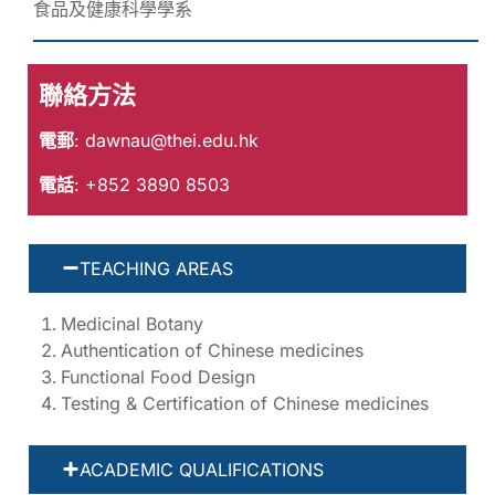
食品及健康科學學系
聯絡方法
電郵
:
dawnau@thei.edu.hk
電話
: +852 3890 8503
TEACHING AREAS
Medicinal Botany
Authentication of Chinese medicines
Functional Food Design
Testing & Certification of Chinese medicines
ACADEMIC QUALIFICATIONS