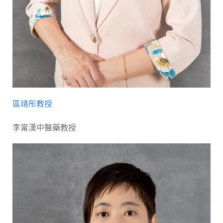
區靖彤教授
李甯漢中醫藥教授