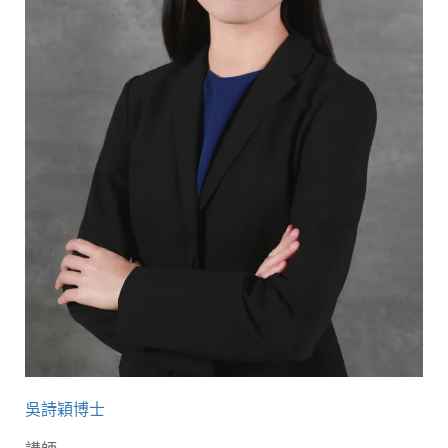
吳詩穎博士