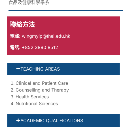
食品及健康科學學系
聯絡方法
電郵
:
wingmyip@thei.edu.hk
電話
: +852 3890 8512
TEACHING AREAS
Clinical and Patient Care
Counselling and Therapy
Health Services
Nutritional Sciences
ACADEMIC QUALIFICATIONS