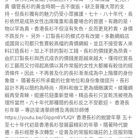
貴 儘管長衫的黃金時期一去不復返，缺乏普羅大眾的支
持，但長衫獨有的魅力仍受小眾擁護。七十、八十年代，長
衫依然是成熟女性出席隆重和喜慶場合的首選。有趣的是，
物以罕為貴。香港長衫不但沒有失色，反而更見矜貴，身價
不跌反升。 另外，訂製長衫的模式亦有改變。多數綢緞店
或國貨公司都只售賣較高檔的貴價綢緞，並且不接受客人來
料訂造長衫。加上不菲的製衫工錢，長衫的價錢更為昂貴。
由於訂製長衫與西式成衣的價錢差距越來越大，懂得欣賞長
衫工藝而又付得起高價以其作常服的女性大都擁有較佳的經
濟條件。因此，不再普及化的長衫漸漸成為中上階層的身份
象徵。 隨著長衫所承載的社會地位和身份象徵提升，長衫
設計不再以簡約為時尚，用料和做工更為細緻講究。綾羅綢
緞再受青睞，緄邊花鈕重新登場。精品長衫只宜乾洗被視為
理所當然。六十年代那種簡約長衫反之不受歡迎。 香港長
衫年華 – 專訪梁清華師傅及馮佩珍師傅
https://youtu.be/GIppn6VfJQY 香港長衫的蛻變年華 五十
至七十年代初是香港長衫發展最精彩的年華。隨著時代變
遷，長衫經歷多次轉型。從普及的常服和端莊的上班服到隆