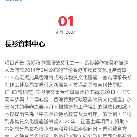
01
9 月, 2024
長衫資料中心
項目背景 長衫乃中國服裝文化之一，長衫製作技藝亦被納
入政府於2014年6月公布的首份香港非物質文化遺產清單
中。為宏揚此具香港特式的非物質文化遺產，並為傳承長衫
制作工藝及為業界引入新風氣，香港高等教育科技學院
(THEi高科院) 先與康文署合作舉辦長衫工藝坊2018，並於
同年參與「口傳心授：香港特別行政區非物質文化遺產」於
王府井的舉辦之展示月。根據這些工作得到的經驗和知識，
本校提出名為「中式長衫傳承教育及資料庫」的計劃，並得
到非物質文化遺產辦事處2020年「社區主導項目」資助。
本計劃分為長衫傳承教育和資料庫兩個部份。傳承教育方
面，本項目會先舉辦一個長衫展覽，向公眾展示部份長衫藏