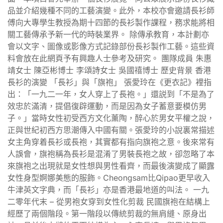
品並介紹幾種不同的工藝演變。此外，本校亦會邀請長衫師
傅向大專學生教授為期十四節的長衫製作課程，務求能將相
關工藝傳承予新一代的時裝業界。 除傳承教育，本計劃亦
會以文字、圖像或影像方式記錄部份長衫製作工藝。這些資
料會放在此網頁予有興趣人士參考及研究。 團隊成員 朱惠
靖女士 陳亞彬博士 李頌詩女士 吳國禧博士 歷史背景 香港
長衫的演變 「長衫」與「旗袍」 張愛玲在《更衣記》裡指
出：「一九二一年，女人穿上了長袍。」還説到「不是為了
效忠於滿清，提倡復辟運動，而是因為女子蓄意要模仿男
子。」當時女性初受西方文化薰陶，醉心於男女平權之說，
正與世紀初西方思潮傳入中國有關。張愛玲的小說裏常描述
女主角穿着長衫或長袍，其實都有指向旗袍之意。後來常有
人誤會，旗袍稱為長衫是混淆了男裝長袍之故，卻忽略了本
來旗袍之出現就是女性想與男性看齊，而最後演變成了顯露
女性身型婀娜美態的服飾。Cheongsam比Qipao更早收入
牛津英文字典，而「長衫」亦是香港最地道的叫法。 一九
二零年代末 – 從男袍女穿到女性化剪裁 民國旗袍在結構上
經歷了兩個階段。第一階段以傳統剪裁的無肩縫、原身出