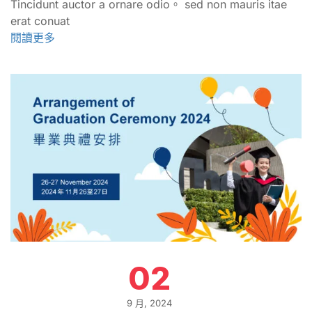
Tincidunt auctor a ornare odio。 sed non mauris itae
erat conuat
閱讀更多
02
9 月, 2024