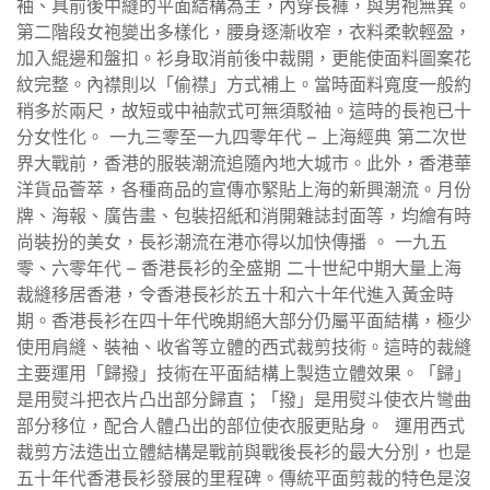
袖、具前後中縫的平面結構為主，內穿長褲，與男袍無異。
第二階段女袍變出多樣化，腰身逐漸收窄，衣料柔軟輕盈，
加入緄邊和盤扣。衫身取消前後中裁開，更能使面料圖案花
紋完整。內襟則以「偷襟」方式補上。當時面料寬度一般約
稍多於兩尺，故短或中袖款式可無須駁袖。這時的長袍已十
分女性化。 一九三零至一九四零年代 – 上海經典 第二次世
界大戰前，香港的服裝潮流追隨內地大城市。此外，香港華
洋貨品薈萃，各種商品的宣傳亦緊貼上海的新興潮流。月份
牌、海報、廣告畫、包裝招紙和消開雜誌封面等，均繪有時
尚裝扮的美女，長衫潮流在港亦得以加快傳播 。 一九五
零、六零年代 – 香港長衫的全盛期 二十世紀中期大量上海
裁縫移居香港，令香港長衫於五十和六十年代進入黃金時
期。香港長衫在四十年代晚期絕大部分仍屬平面結構，極少
使用肩縫、裝袖、收省等立體的西式裁剪技術。這時的裁縫
主要運用「歸撥」技術在平面結構上製造立體效果。「歸」
是用熨斗把衣片凸出部分歸直；「撥」是用熨斗使衣片彎曲
部分移位，配合人體凸出的部位使衣服更貼身。 運用西式
裁剪方法造出立體結構是戰前與戰後長衫的最大分別，也是
五十年代香港長衫發展的里程碑。傳統平面剪裁的特色是沒