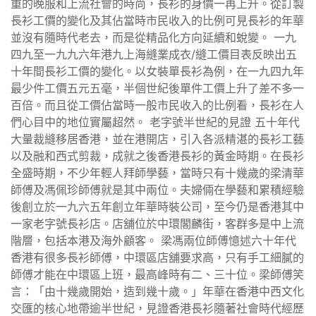
重的晚服和上流社會的時尚，長衫的身價一再上升。從訂製
長衫工價的變化及其佔當時市民收入的比例可見長衫的年華
並沒有隨時代老去，而是從精品化方向延續和蛻變。 一九
四九至一九九六年港九上海縫業成衣/縫工價目表反映出五
十年間長衫工價的變化。以女裝單長衫為例，在一九四九年
最少件工價五元五毫，半個世紀後單件工價上升了差不多一
百倍。而且從工價佔當時一般市民收入的比例看，長衫在人
們心目中的地位實屬超然。 老字號半世紀的見證 五十年代
大量裁縫移居香港，並在港開店，引入各派精湛的長衫工藝
以及融和西式剪裁，成就之後香港長衫的黃金時期。在長衫
全盛時期，不少年輕人拜師學藝，當時只有十幾歲的梁清華
師傅及馮佩珍師傅就是其中兩位。夫婦倆在學藝和累積經驗
後創立於一九六五年創立年華時裝公司，至今仍是香港其中
一家老字號長衫店。店舖位於中環閣麟街，客群多是中上流
階層，包括本港及海外顧客。 梁馮兩位師傅憶述六十年代
香港有很多長衫師傅，中環區店舖要求高，只有手工細膩的
師傅才能在中環區上班，最高峰時有二、三十位。梁師傅笑
言：「由十幾歲開始，造到幾十歲。」年華在香港中西文化
交匯的核心地帶逾半世紀，見證香港長衫隨著社會時代經歷