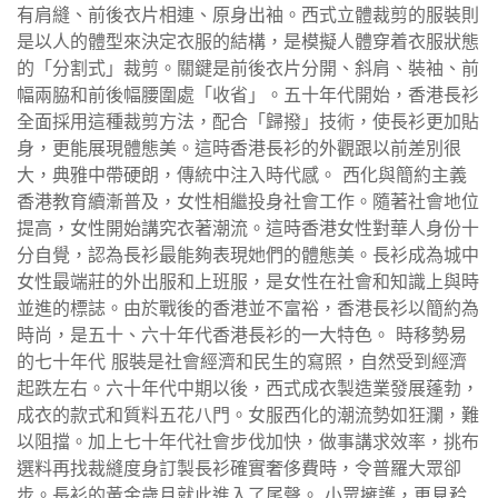
有肩縫、前後衣片相連、原身出袖。西式立體裁剪的服裝則
是以人的體型來決定衣服的結構，是模擬人體穿着衣服狀態
的「分割式」裁剪。關鍵是前後衣片分開、斜肩、裝袖、前
幅兩脇和前後幅腰圍處「收省」。五十年代開始，香港長衫
全面採用這種裁剪方法，配合「歸撥」技術，使長衫更加貼
身，更能展現體態美。這時香港長衫的外觀跟以前差別很
大，典雅中帶硬朗，傳統中注入時代感。 西化與簡約主義
香港教育續漸普及，女性相繼投身社會工作。隨著社會地位
提高，女性開始講究衣著潮流。這時香港女性對華人身份十
分自覺，認為長衫最能夠表現她們的體態美。長衫成為城中
女性最端莊的外出服和上班服，是女性在社會和知識上與時
並進的標誌。由於戰後的香港並不富裕，香港長衫以簡約為
時尚，是五十、六十年代香港長衫的一大特色。 時移勢易
的七十年代 服裝是社會經濟和民生的寫照，自然受到經濟
起跌左右。六十年代中期以後，西式成衣製造業發展蓬勃，
成衣的款式和質料五花八門。女服西化的潮流勢如狂瀾，難
以阻擋。加上七十年代社會步伐加快，做事講求效率，挑布
選料再找裁縫度身訂製長衫確實奢侈費時，令普羅大眾卻
步。長衫的黃金歲月就此進入了尾聲。 小眾擁護，更見矜