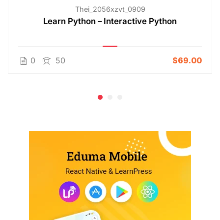
Thei_2056xzvt_0909
Learn Python – Interactive Python
0
50
$69.00