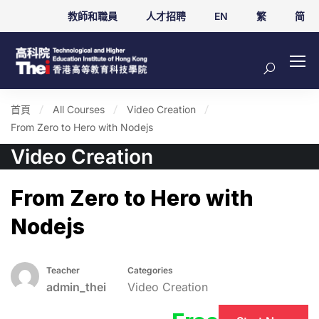
教師和職員
人才招聘
EN
繁
简
首頁
All Courses
Video Creation
From Zero to Hero with Nodejs
Video Creation
From Zero to Hero with
Nodejs
Teacher
Categories
admin_thei
Video Creation