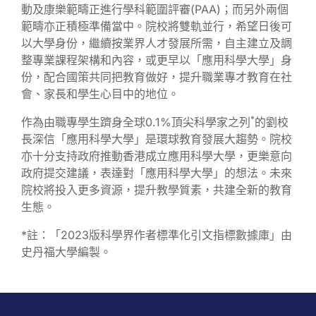
動及康樂範疇正進行學科範圍評審(PAA)；而另外兩個
範疇亦正積極準備當中。院校將雙軌並行，希望日後可
以大學身份，繼續按業界人才發展所需，自主建立及調
整專業課程架構和內容，或更早以「應用科學大學」身
份，配合國策共同把教育做好，提升職業專才教育在社
會、家長和學生心目中的地位。
*
作為由職專學生躋身全球0.1%頂尖科學家之列
的劉校
長深信「應用科學大學」是環球教育發展大趨勢。院校
亦十分支持政府推動香港成立應用科學大學，更樂意向
政府提交建議，表達對「應用科學大學」的想法。未來
院校將投入更多資源，提升教學質素，共建全新的教育
生態。
*註：「2023版科學界作者標準化引文指標數據庫」由
史丹福大學編製。