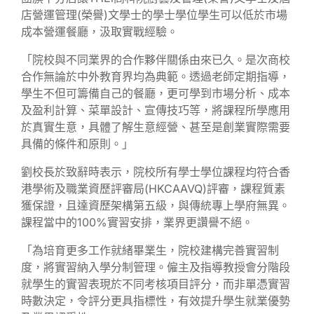
店營運管理(榮譽)文學士的學士學位學生可以低於市場
成本營運餐廳，汲取實戰經驗。
「院校與不同業界的合作夥伴關係由來已久。是次商校
合作無論於中外教育界均為典範。透過老師定期指導，
學生不但可籌備自己的餐廳，更可學到市場分析、成本
及盈利計算、菜單設計、宣傳技巧等，將課程所學應用
於真實生意，具體了解生意經營、甚至是創業實際需要
具備的條件和原則。」
劉校長於致辭時表示，院校所有學士學位課程均符合香
港學術及職業資歷評審局(HKCAAVQ)評審，課程質素
獲保證，且達資歷架構第五級，與傳統專上學府無異。
課程當中的100%實習安排，業界更讚譽不絕。
「為培育更多工作就緒畢業生，院校建構完善實習制
度，將實習納入學分制管理。僱主及指導教授會分階段
就學生的實習表現於不同考核項目評分，而非單憑實習
時數決定，令評分更具指標性，有效提升學生就業優勢