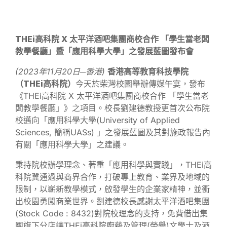
THEi
高科院
X
太平洋酒吧集團
商校合作 「學生當老闆
教學餐廳」
暨
「應用科學大學」之發展藍圖
發布會
(2023
年11月20日─香港)
香港高等教育科技學院
（THEi
高科院
）
今天於柴灣校園舉辦傳媒午宴，發布
《THEi高科院 X 太平洋酒吧集團商校合作 「學生當老
闆教學餐廳」》之項目。校長劉建德教授更首次公布院
校邁向「應用科學大學(University of Applied
Sciences, 簡稱UASs) 」之發展藍圖及其對施政報告內
有關「應用科學大學」之建議。
秉持院校辦學理念、著重「應用科學與實踐」，THEi高
科院冀通過與商界合作，打破專上教育、業界及地域的
限制，以嶄新教學模式，啟發學生的企業家精神，並衝
出校園勇闖商業世界。劉建德校長感謝太平洋酒吧集團
(Stock Code : 8432)對院校理念的支持，免費借出集
團旗下分店讓THEi高科院廚藝及管理(榮譽)文學士及酒