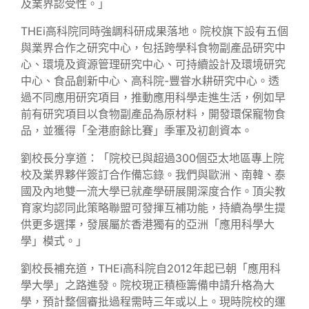
及業界認受性。」
THEi高科院同時強調科研成果落地。院校旗下設有五個
與業界合作之研究中心，包括跨學科食物副產品研究中
心、環境及資源管理研究中心、可持續設計及環境研究
中心、食品創新中心、高科院-豐甞水耕研究中心。透
過不同應用研究項目，推動應用科學走進生活，例如早
前有研究項目以食物副產品為原材料，開發環保寵物食
品，並獲得「全港廚餘比賽」季軍及初創資本。
劉校長分享道：「院校已與超過300個亞太地區專上院
校及業界夥伴簽訂合作備忘錄。我們與歐洲、南韓、泰
國及內地雙一流大學已就產學研展開深度合作。頂尖教
育家均認同此策略聯盟可發揮互補功能，持續為學生提
供更多選擇，發展屬於香港獨有的亞洲「應用科學大
學」模式。」
劉校長補充道，THEi高科院自2012年起已朝「應用科
學大學」之路進發。院校現正積極籌備申請升格為大
學，預計整個審批過程需時三年或以上。現時院校的運