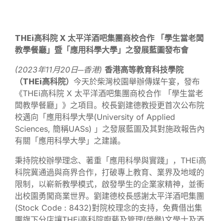
THEi
高科院
X
太平洋酒吧集團
商校合作 「學生當老闆
教學餐廳」
暨
「應用科學大學」之發展藍圖
發布會
(2023
年11月20日─香港)
香港高等教育科技學院
（THEi
高科院
）
今天於柴灣校園舉辦傳媒午宴，發布
《THEi高科院 X 太平洋酒吧集團商校合作 「學生當老
闆教學餐廳」》之項目。校長劉建德教授更首次公布院
校邁向「應用科學大學(University of Applied
Sciences, 簡稱UASs) 」之發展藍圖及其對施政報告內
有關「應用科學大學」之建議。
秉持院校辦學理念、著重「應用科學與實踐」，THEi高
科院冀通過與商界合作，打破專上教育、業界及地域的
限制，以嶄新教學模式，啟發學生的企業家精神，並衝
出校園勇闖商業世界。劉建德校長感謝太平洋酒吧集團
(Stock Code : 8432)對院校理念的支持，免費借出集
團旗下分店讓THEi高科院廚藝及管理(榮譽)文學士及酒