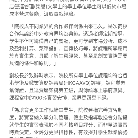
店營運管理(榮譽)文學士的學士學位學生可以低於市場
成本營運餐廳，汲取實戰經驗。
「院校與不同業界的合作夥伴關係由來已久。是次商校
合作無論於中外教育界均為典範。透過老師定期指導，
學生不但可籌備自己的餐廳，更可學到市場分析、成本
及盈利計算、菜單設計、宣傳技巧等，將課程所學應用
於真實生意，具體了解生意經營、甚至是創業實際需要
具備的條件和原則。」
劉校長於致辭時表示，院校所有學士學位課程均符合香
港學術及職業資歷評審局(HKCAAVQ)評審，課程質素
獲保證，且達資歷架構第五級，與傳統專上學府無異。
課程當中的100%實習安排，業界更讚譽不絕。
「為培育更多工作就緒畢業生，院校建構完善實習制
度，將實習納入學分制管理。僱主及指導教授會分階段
就學生的實習表現於不同考核項目評分，而非單憑實習
時數決定，令評分更具指標性，有效提升學生就業優勢