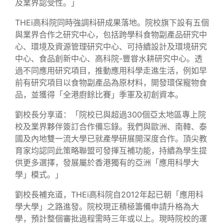
及業界認受性。」
THEi高科院同時強調科研成果落地。院校旗下設有五個
與業界合作之研究中心，包括跨學科食物副產品研究中
心、環境及資源管理研究中心、可持續設計及環境研究
中心、食品創新中心、高科院-豐甞水耕研究中心。透
過不同應用研究項目，推動應用科學走進生活，例如早
前有研究項目以食物副產品為原材料，開發環保寵物食
品，並獲得「全港廚餘比賽」季軍及初創資本。
劉校長分享道：「院校已與超過300個亞太地區專上院
校及業界夥伴簽訂合作備忘錄。我們與歐洲、南韓、泰
國及內地雙一流大學已就產學研展開深度合作。頂尖教
育家均認同此策略聯盟可發揮互補功能，持續為學生提
供更多選擇，發展屬於香港獨有的亞洲「應用科學大
學」模式。」
劉校長補充道，THEi高科院自2012年起已朝「應用科
學大學」之路進發。院校現正積極籌備申請升格為大
學，預計整個審批過程需時三年或以上。現時院校的運