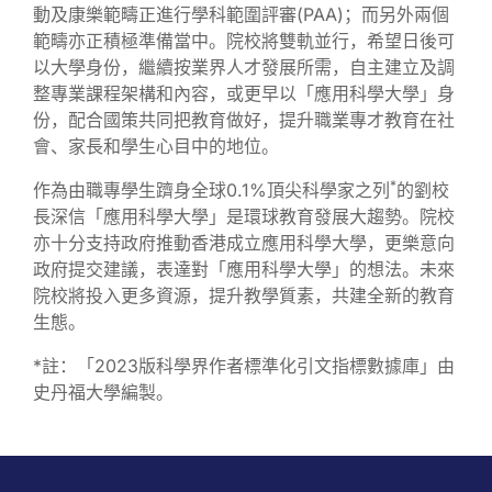
動及康樂範疇正進行學科範圍評審(PAA)；而另外兩個
範疇亦正積極準備當中。院校將雙軌並行，希望日後可
以大學身份，繼續按業界人才發展所需，自主建立及調
整專業課程架構和內容，或更早以「應用科學大學」身
份，配合國策共同把教育做好，提升職業專才教育在社
會、家長和學生心目中的地位。
*
作為由職專學生躋身全球0.1%頂尖科學家之列
的劉校
長深信「應用科學大學」是環球教育發展大趨勢。院校
亦十分支持政府推動香港成立應用科學大學，更樂意向
政府提交建議，表達對「應用科學大學」的想法。未來
院校將投入更多資源，提升教學質素，共建全新的教育
生態。
*註：「2023版科學界作者標準化引文指標數據庫」由
史丹福大學編製。