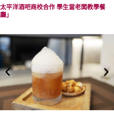
太平洋酒吧商校合作 學生當老闆教學餐
廳」