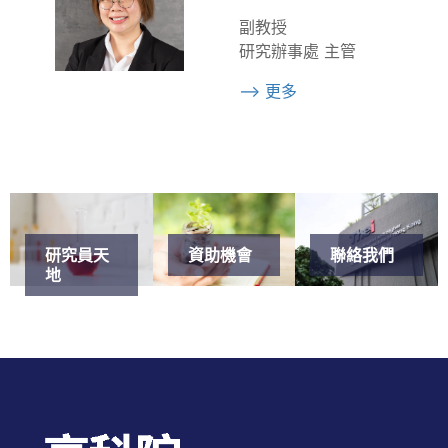
副教授
研究辦事處 主管
--> 更多
研究員天
資助機會
聯絡我們
地