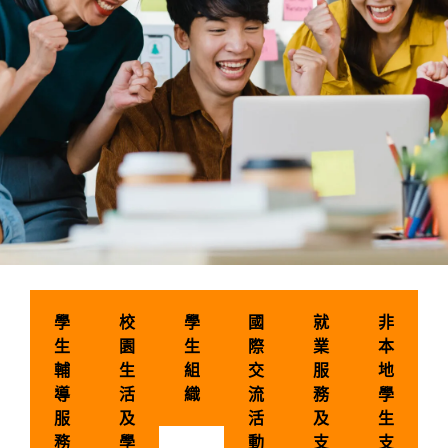
學生資助及
學
校
學
國
就
非
獎學金
生
園
生
際
業
本
輔
生
組
交
服
地
導
活
織
流
務
學
服
及
活
及
生
務
學
動
支
支