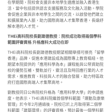
在學期間，院校會支援非本地學生適應並融入香港生
活，當中包括提供語言支援服務及文化融入活動。學院
會促進企業與非本地學生之間的交流，以啟發他們建立
和擴展業內人脈，助力國際高端人才集聚香港，長遠紓
解本港的人才荒。
THEi高科院校長劉建德教授：院校成功取得兩個學科
範圍評審資格 升格應科大成功在即
THEi高科院校長劉建德教授期望相關舉措可擦亮「留學
香港」品牌，促進本港建設成為國際專上教育樞紐。他
期望本院提供的「應用科學為本」課程能與公帑資助院
校的優勢互補，雙軌並行，靈活且及時回應行業的人才
需求，推進教育、科技與人才的融合發展，助力特區政
府打造國際高端人才集聚高地。
劉教授同日公佈院校升格為「應用科學大學」的申請進
度。他表示，THEi高科院繼首個學科範圍「運動及康樂
管理」於今年2月通過後，院校已於上月取得第二個學
科範圍「建築環境」的評審資格，預計最後一個學科範