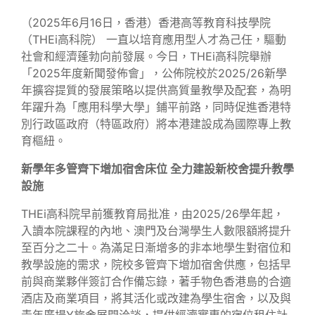
（2025年6月16日，香港）香港高等教育科技學院
（THEi高科院） 一直以培育應用型人才為己任，驅動
社會和經濟蓬勃向前發展。今日，THEi高科院舉辦
「2025年度新聞發佈會」，公佈院校於2025/26新學
年擴容提質的發展策略以提供高質量教學及配套，為明
年躍升為「應用科學大學」鋪平前路，同時促進香港特
別行政區政府（特區政府）將本港建設成為國際專上教
育樞紐。
新學年多管齊下增加宿舍床位 全力建設新校舍提升教學
設施
THEi高科院早前獲教育局批准，由2025/26學年起，
入讀本院課程的內地、澳門及台灣學生人數限額將提升
至百分之二十。為滿足日漸增多的非本地學生對宿位和
教學設施的需求，院校多管齊下增加宿舍供應，包括早
前與商業夥伴簽訂合作備忘錄，著手物色香港島的合適
酒店及商業項目，將其活化或改建為學生宿舍，以及與
青年廣場Y旅舍展開洽談，提供經濟實惠的宿位租住計