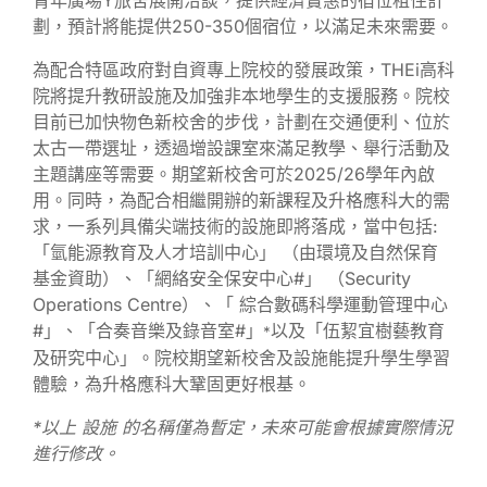
劃，預計將能提供250-350個宿位，以滿足未來需要。
為配合特區政府對自資專上院校的發展政策，THEi高科
院將提升教研設施及加強非本地學生的支援服務。院校
目前已加快物色新校舍的步伐，計劃在交通便利、位於
太古一帶選址，透過增設課室來滿足教學、舉行活動及
主題講座等需要。期望新校舍可於2025/26學年內啟
用。同時，為配合相繼開辦的新課程及升格應科大的需
求，一系列具備尖端技術的設施即將落成，當中包括:
「氫能源教育及人才培訓中心」 （由環境及自然保育
基金資助）、「網絡安全保安中心#」 （Security
Operations Centre）、「 綜合數碼科學運動管理中心
#」、「合奏音樂及錄音室#」
以及「伍絜宜樹藝教育
*
及研究中心」。院校期望新校舍及設施能提升學生學習
體驗，為升格應科大鞏固更好根基。
*
以上
設施
的名稱僅為暫定，未來可能會根據實際情況
進行修改。