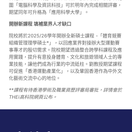
圍「電腦科學及資訊科技」可於明年內完成相關評審，
期望同年可升格為「應用科學大學」。
開辦新課程 填補業界人才缺口
院校將於2025/26學年開辦全新碩士課程 -「體育競賽
組織管理理學碩士*」，以回應業界對操辦大型運動賽
事專才的殷切需求。院校期望透過整合跨學科課程及應
用實踐，提升有意投身體育、文化和旅遊領域人士的專
業技能，讓他們成為行業的中流砥柱。劉教授期望課程
可促進「香港運動產業化」，以及鞏固香港作為中外文
化藝術交流中心的地位。
*
*課程有待香港學術及職業資歷評審局審批，詳情會於
THEi高科院網頁公布。